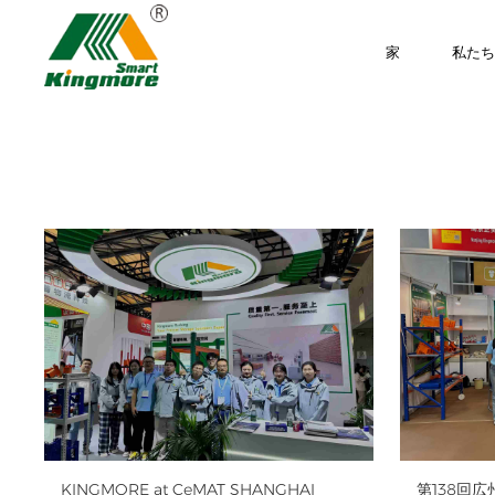
家
私た
KINGMORE at CeMAT SHANGHAI
第138回広