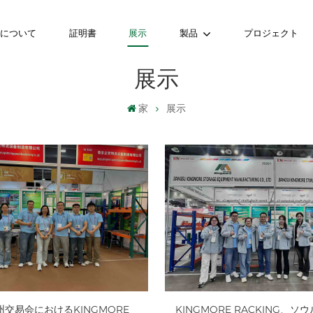
ちについて
証明書
展示
製品
プロジェクト
展示
家
展示
州交易会におけるKINGMORE
KINGMORE RACKING、ソ