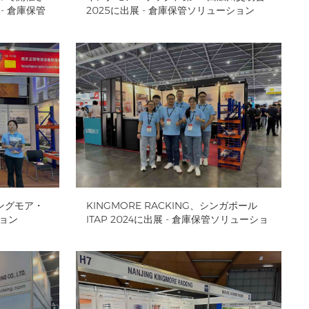
 - 倉庫保管
2025に出展 - 倉庫保管ソリューション
中文
русский
ングモア・
KINGMORE RACKING、シンガポール
ション
ITAP 2024に出展 - 倉庫保管ソリューショ
ン