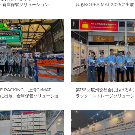
G - 倉庫保管ソリューション
れるKOREA MAT 2025に出展
ソリューション
E RACKING、上海CeMAT
第136回広州交易会におけるキ
024に出展 - 倉庫保管ソリューショ
ラック - ストレージソリュー