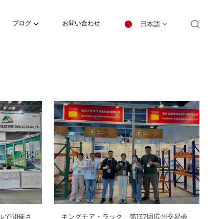
日本語
ブログ
お問い合わせ
English
español
日本語
한국의
Deutsch
français
العربية
ウルで開催さ
キングモア・ラック、第137回広州交易会
português