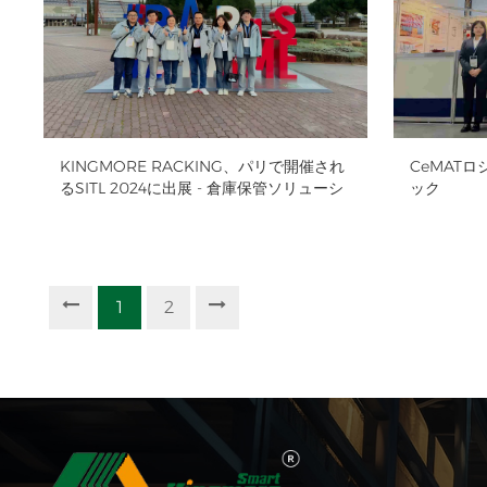
KINGMORE RACKING、パリで開催され
CeMAT
るSITL 2024に出展 - 倉庫保管ソリューシ
ック
ョン
1
2