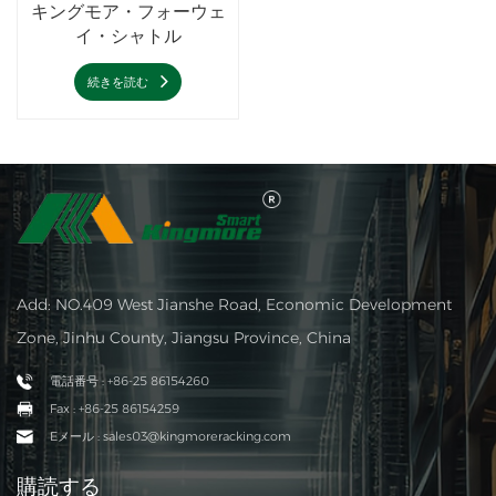
キングモア・フォーウェ
イ・シャトル
続きを読む
Add: NO.409 West Jianshe Road, Economic Development
Zone, Jinhu County, Jiangsu Province, China
電話番号 : +86-25 86154260
Fax : +86-25 86154259
Eメール : sales03@kingmoreracking.com
購読する