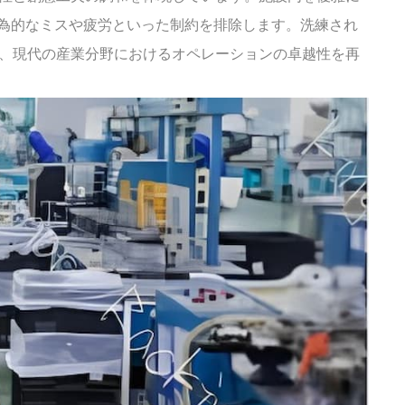
為的なミスや疲労といった制約を排除します。洗練され
中文
は、現代の産業分野におけるオペレーションの卓越性を再
русский