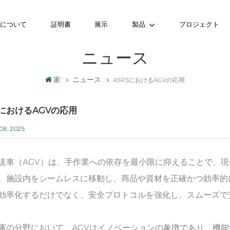
ちについて
証明書
展示
製品
プロジェクト
ニュース
家
ニュース
ASRSにおけるAGVの応用
SにおけるAGVの応用
08, 2025
送車（AGV）は、手作業への依存を最小限に抑えることで、
、施設内をシームレスに移動し、商品や資材を正確かつ効率的
効率化するだけでなく、安全プロトコルを強化し、スムーズで
庫の分野において、AGVはイノベーションの象徴であり、機