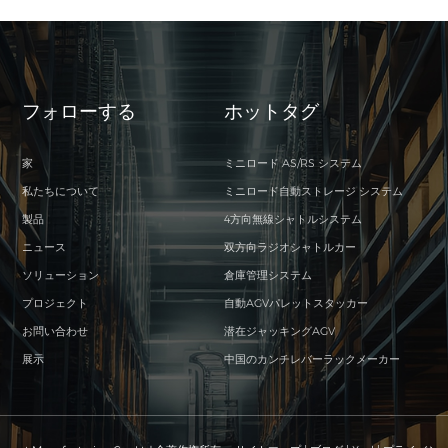
フォローする
ホットタグ
家
ミニロード AS/RS システム
私たちについて
ミニロード自動ストレージ システム
製品
4方向無線シャトルシステム
ニュース
双方向ラジオシャトルカー
ソリューション
倉庫管理システム
プロジェクト
自動AGVパレットスタッカー
お問い合わせ
潜在ジャッキングAGV
展示
中国のカンチレバーラックメーカー