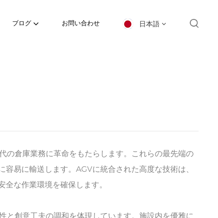
日本語
ブログ
お問い合わせ
English
español
日本語
한국의
Deutsch
現代の倉庫業務に革命をもたらします。これらの最先端の
に容易に輸送します。AGVに統合された高度な技術は、
français
安全な作業環境を確保します。
العربية
能性と創意工夫の調和を体現しています。施設内を優雅に
português