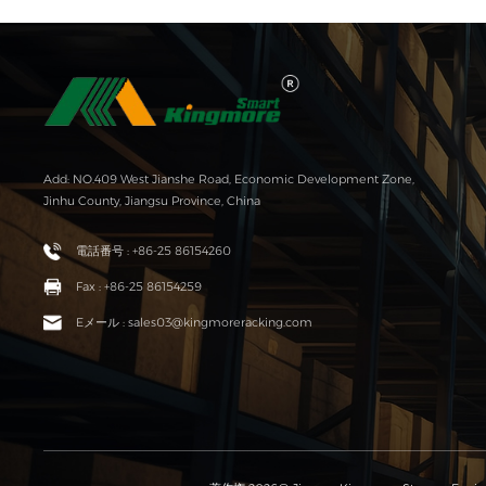
Add: NO.409 West Jianshe Road, Economic Development Zone,
Jinhu County, Jiangsu Province, China
電話番号 : +86-25 86154260
Fax : +86-25 86154259
Eメール : sales03@kingmoreracking.com