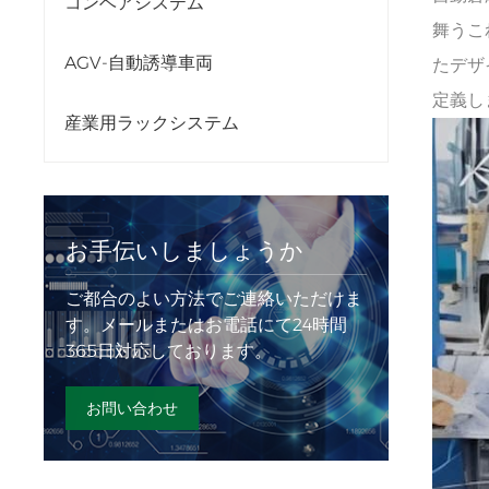
コンベアシステム
舞うこ
AGV-自動誘導車両
たデザ
定義し
産業用ラックシステム
お手伝いしましょうか
ご都合のよい方法でご連絡いただけま
す。メールまたはお電話にて24時間
365日対応しております。
お問い合わせ