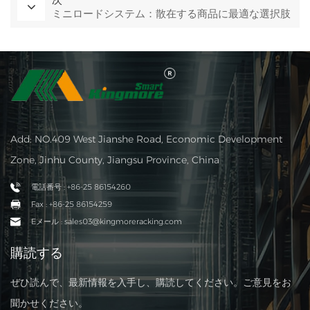
ミニロードシステム：散在する商品に最適な選択肢
Add: NO.409 West Jianshe Road, Economic Development
Zone, Jinhu County, Jiangsu Province, China
電話番号 : +86-25 86154260
Fax : +86-25 86154259
Eメール : sales03@kingmoreracking.com
購読する
ぜひ読んで、最新情報を入手し、購読してください。ご意見をお
聞かせください。