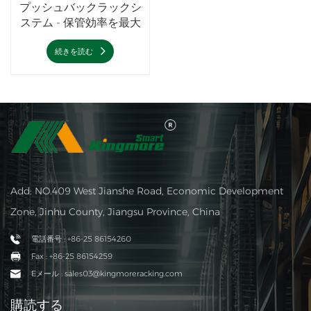
プッシュバックラックシ
ステム - 保管効率を最大
化
続きを読む
Add: NO.409 West Jianshe Road, Economic Development
Zone, Jinhu County, Jiangsu Province, China
電話番号 : +86-25 86154260
Fax : +86-25 86154259
Eメール : sales03@kingmoreracking.com
購読する