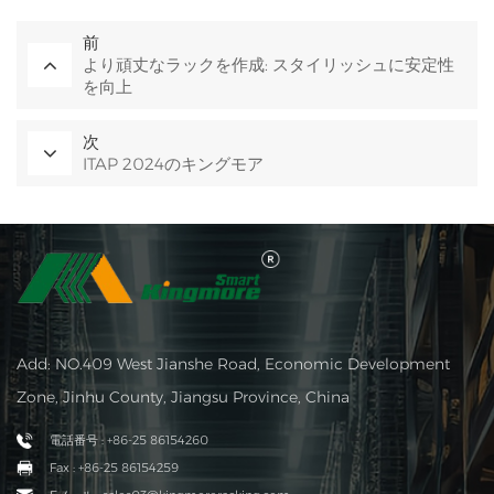
前
より頑丈なラックを作成: スタイリッシュに安定性
を向上
次
ITAP 2024のキングモア
Add: NO.409 West Jianshe Road, Economic Development
Zone, Jinhu County, Jiangsu Province, China
電話番号 : +86-25 86154260
Fax : +86-25 86154259