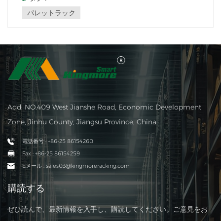
革命をもたらしました。この記事では、パレット ラックの
パレットラック
利点を詳しく掘り下げ、効率的で整理さ...
Add: NO.409 West Jianshe Road, Economic Development
Zone, Jinhu County, Jiangsu Province, China
電話番号 : +86-25 86154260
Fax : +86-25 86154259
Eメール : sales03@kingmoreracking.com
購読する
ぜひ読んで、最新情報を入手し、購読してください。ご意見をお