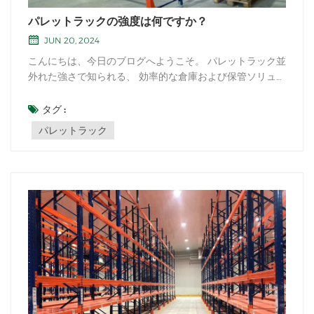
パレットラックの強度は何ですか？
JUN 20, 2024
こんにちは、今日のブログへようこそ。 パレットラック並
外れた強さで知られる、 効率的な倉庫および保管ソリュー
ション。これらの堅牢な構造は、物流の世界での地位を高
めるさまざまな利点を提供します。 サプライチェーンマネ
タグ :
ジメント.パレット ラックの最大の強みの 1 つは、その比
パレットラック
類のない耐久性にあります。から構築...