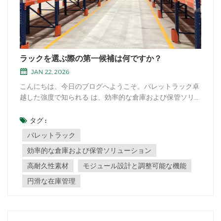
ラックを選ぶ際の第一候補は何ですか？
JAN 22, 2026
こんにちは、今日のブログへようこそ。パレットラック卓
越した強度で知られる は、効率的な倉庫および保管ソリュ
ーションこれらの堅牢な構造は、物流およびサプライチェ
ーン管理の世界における地位を高める様々な利点を提供し
タグ :
ます。パレットラックの最大の強みの1つは、その比類の
パレットラック
ない耐久性にあります。高耐久性素材鋼鉄な...
効率的な倉庫および保管ソリューション
高耐久性素材
モジュール設計と調整可能な機能
円滑な在庫管理