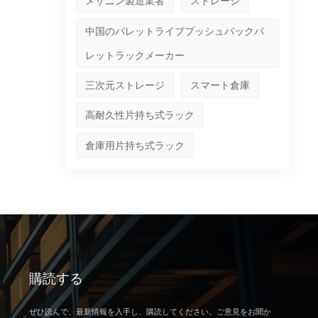
メザニン製造業者
ストレージ
中国のパレットライブプッシュバックパ
レットラックメーカー
三次元ストレージ
スマート倉庫
高耐久性片持ち式ラック
倉庫用片持ち式ラック
購読する
ぜひ読んで、最新情報を入手し、購読してください。ご意見をお聞か