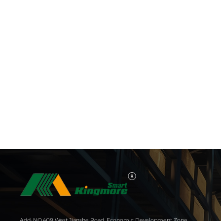
Add: NO.409 West Jianshe Road, Economic Development Zone,