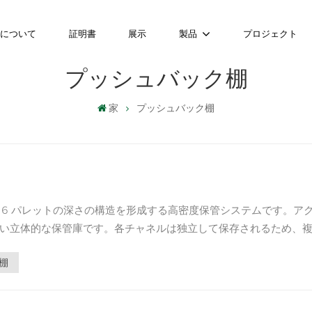
ちについて
証明書
展示
製品
プロジェクト
プッシュバック棚
家
プッシュバック棚
～ 6 パレットの深さの構造を形成する高密度保管システムです。ア
路のない立体的な保管庫です。各チャネルは独立して保存されるため、
ット棚から進化した...
棚