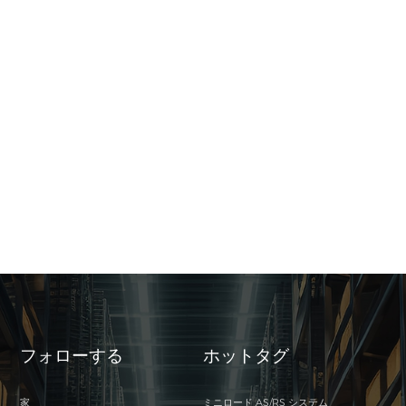
フォローする
ホットタグ
家
ミニロード AS/RS システム