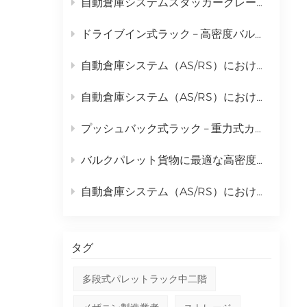
自動倉庫システムスタッカークレーンの完全な日常保守計画
中文
ドライブイン式ラック – 高密度バルクパレット保管ソリューション
русский
自動倉庫システム（AS/RS）におけるスタッカークレーンの包括的な活用事例
自動倉庫システム（AS/RS）におけるスタッカークレーンの役割と包括的なコスト分析
プッシュバック式ラック – 重力式カートによる高密度保管ソリューション
バルクパレット貨物に最適な高密度保管ラックとは？ | キングモア・ドライブイン・ラッキング
自動倉庫システム（AS/RS）におけるスタッカークレーンの役割分析
タグ
多段式パレットラック中二階