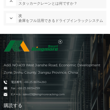
スタッカークレーンとは何ですか？
次
倉庫をフル活用できるドライブインラックシステム
Add: NO.409 West Jianshe Road, Economic Development
Zone, Jinhu County, Jiangsu Province, China
電話番号 : +86-25 86154260
Fax : +86-25 86154259
Eメール : sales03@kingmoreracking.com
購読する