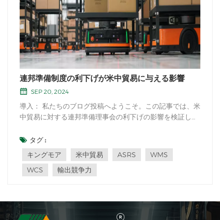
連邦準備制度の利下げが米中貿易に与える影響
SEP 20, 2024
導入： 私たちのブログ投稿へようこそ。この記事では、米
中貿易に対する連邦準備理事会の利下げの影響を検証して
います。 FRBとしても知られる連邦準備制度は、金利の調
整を含む金融政策の決定を通じて米国経済を形成する上で
タグ :
重要な役割を果たしています。この記事では、FRBによる
キングモア
米中貿易
ASRS
WMS
こうした利下げが米国と中国の間の輸出入の...
WCS
輸出競争力