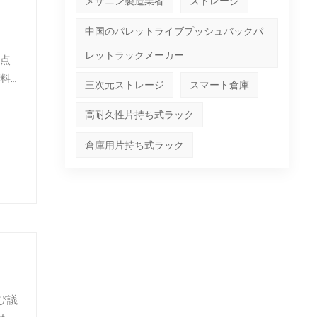
メザニン製造業者
ストレージ
中国のパレットライブプッシュバックパ
レットラックメーカー
点
料
三次元ストレージ
スマート倉庫
、
な
高耐久性片持ち式ラック
倉庫用片持ち式ラック
び議