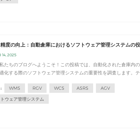
と精度の向上：自動倉庫におけるソフトウェア管理システムの
 14, 2025
私たちのブログへようこそ！この投稿では、自動化された倉庫内の
適化する際のソフトウェア管理システムの重要性を調査します。テ
ーが進歩し続けるにつれて、企業はサプライチェーンと倉庫プロセ
WMS
RGV
WCS
ASRS
AGV
:
化するために自動化されたソリューションをますます採用していま
動化された倉庫の領域内で...
フトウェア管理システム