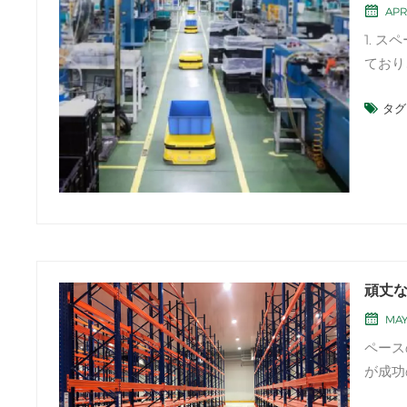
APR 
1. 
ており
された
タグ 
管：棚
垂直空
頑丈な
MAY
ペース
が成功
は、 