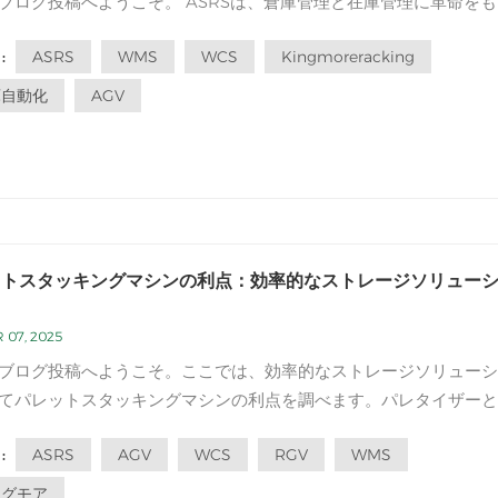
ブログ投稿へようこそ。 ASRSは、倉庫管理と在庫管理に革命をも
術主導のソリューションです。自動化を活用することにより、ASR
ASRS
WMS
WCS
Kingmoreracking
:
向上させ、スペースの利用を最大化し、在庫の精度を向上させます
事では、ASRSの主要な機...
庫自動化
AGV
ットスタッキングマシンの利点：効率的なストレージソリュー
 07, 2025
ブログ投稿へようこそ。ここでは、効率的なストレージソリューシ
てパレットスタッキングマシンの利点を調べます。パレタイザーと
られるパレットスタッキングマシンは、倉庫と流通センターがスト
ASRS
AGV
WCS
RGV
WMS
:
ペースを管理および最適化する方法に革命をもたらします。この記
パレットスタッキングマ...
ングモア