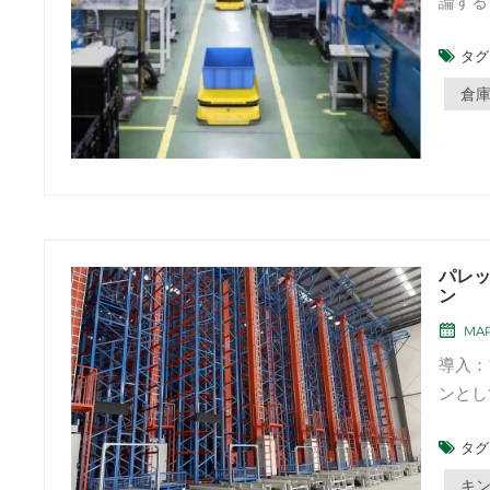
論する
らす技
タグ 
効率を
この記
倉
パレ
ン
MAR
導入：
ンとし
ても知
タグ 
ージス
では、
キ