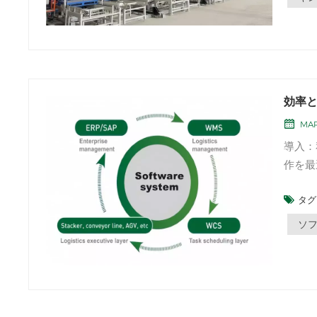
効率
MAR
導入：
作を最
ノロジ
タグ 
を合理
す。自
ソ