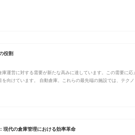
の記事では、垂直保管環...
 の役割
倉庫運営に対する需要が新たな高みに達しています。この需要に応
らの最先端の施設では、テクノロ
体的な生産性を向上...
S：現代の倉庫管理における効率革命