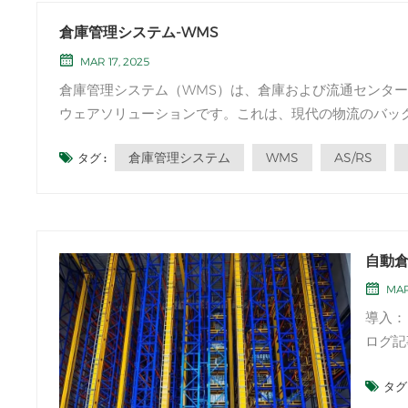
倉庫管理システム-WMS
MAR 17, 2025
倉庫管理システム（WMS）は、倉庫および流通センタ
ウェアソリューションです。これは、現代の物流のバッ
効率を向上させることができます。主要な倉庫プロセスを自
倉庫管理システム
WMS
AS/RS
タグ :
自動
MAR
導入：
ログ記
の合理
タグ 
に不可