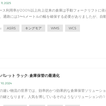
11, 2025
スペース利用率が200%以上向上従来の倉庫は手動フォークリフトに依
、通路には3〜4メートルの幅を確保する必要がありましたが、自
立体倉庫では、次の設計により空間革命を実現しています。 立体
ASRS
キングモア
WMS
WCS
:
の高さは30メートル以上（一般的な倉庫は10メートル以下）に達
間を活用します。 狭い...
パレット ラック: 倉庫保管の最適化
 10, 2024
の速い物流の世界では、効率的かつ効果的な倉庫保管ソリューショ
の鍵となります。人気を博しているそのようなソリューションの 1 
頑丈なパレットラック。堅牢な設計と多用途性を備えた頑丈なパレ