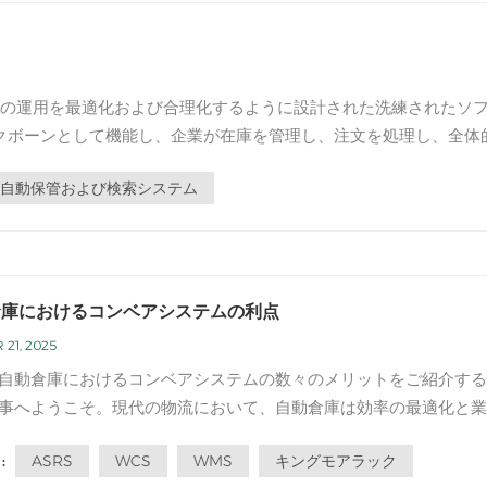
ーの運用を最適化および合理化するように設計された洗練されたソ
クボーンとして機能し、企業が在庫を管理し、注文を処理し、全体
動化および統合するこ...
自動保管および検索システム
倉庫におけるコンベアシステムの利点
 21, 2025
自動倉庫におけるコンベアシステムの数々のメリットをご紹介する
事へようこそ。現代の物流において、自動倉庫は効率の最適化と業
化に重要な役割を果たしています。コンベアシステムはこれらの倉
ASRS
WCS
WMS
キングモアラック
:
欠な要素であり、施設内におけるシームレスな商品搬送を可能にし