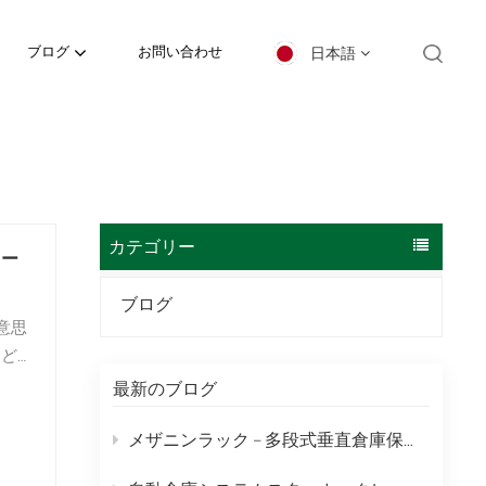
日本語
ブログ
お問い合わせ
English
español
日本語
カテゴリー
ター
한국의
ブログ
意思
Deutsch
ム
français
最新のブログ
ら
العربية
メザニンラック – 多段式垂直倉庫保管ソリューション
português