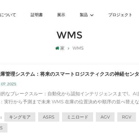
ちについて
証明書
展示
製品
プロジェクト
WMS
家
WMS
倉庫管理システム：将来のスマートロジスティクスの神経セン
 07, 2025
術的なブレークスルー：自動化から認知インテリジェンスまで1。AI
ら予測まで未来 WMS 在庫の位置決めや順序の並べ替えなど
的な機能に限定されなくなります。深い学習と強化学習アルゴリズ
キングモア
ASRS
ミニロード
AGV
RGV
:
を借りて、システムは履歴販売データ、天気の変化、交通状況、さ
ーシャルメディアの...
S