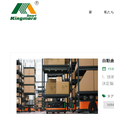
家
私た
自動
FEB
1。技
決定脳：実行か
の基本
タグ 
の助け
にはソ
WM