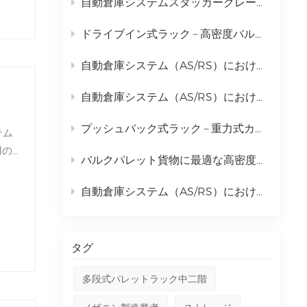
自動倉庫システムスタッカークレーンの完全な日常保守計画
中文
ドライブイン式ラック – 高密度バルクパレット保管ソリューション
русский
自動倉庫システム（AS/RS）におけるスタッカークレーンの包括的な活用事例
自動倉庫システム（AS/RS）におけるスタッカークレーンの役割と包括的なコスト分析
プッシュバック式ラック – 重力式カートによる高密度保管ソリューション
用の
バルクパレット貨物に最適な高密度保管ラックとは？ | キングモア・ドライブイン・ラッキング
力
最
自動倉庫システム（AS/RS）におけるスタッカークレーンの役割分析
タグ
多段式パレットラック中二階