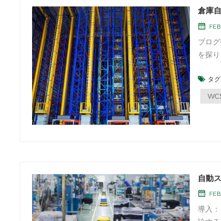
倉庫
FEB 
ブログ
を探り
の取り
タグ 
スタッ
要素で
WC
自動ス
FEB
導入：