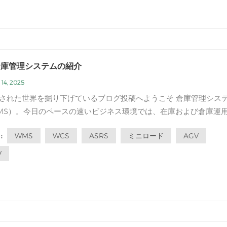
倉庫管理システムの紹介
14, 2025
れた世界を掘り下げているブログ投稿へようこそ 倉庫管理システム
MS）。今日のペースの速いビジネス環境では、在庫および倉庫運
かつ正確な管理が成功するために不可欠です。 AWMは、自動化の
WMS
WCS
ASRS
ミニロード
AGV
:
なテクノロジーを活用して、倉庫プロセスを合理化し、在庫制御を
ます。この記事では、AW...
V