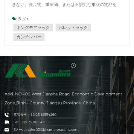
きない、長尺物、重量物、または不規則な形状の物品を収
納するために設計された特殊な収納ソリューションです。
倉庫、工業施設、小売スペースなどでよく見られるこのラ
タグ :
ックは、柔軟性、耐久性、そしてスペース効率を重視して
キングモアラック
パレットラック
います。しかし、一体何が優れているのでし...
カンチレバー
Add: NO.409 West Jianshe Road, Economic Development
Zone, Jinhu County, Jiangsu Province, China
電話番号 : +86-25 86154260
Fax : +86-25 86154259
Eメール : sales03@kingmoreracking.com