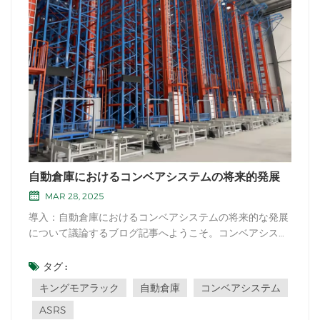
自動倉庫におけるコンベアシステムの将来的発展
MAR 28, 2025
導入：自動倉庫におけるコンベアシステムの将来的な発展
について議論するブログ記事へようこそ。コンベアシステ
ムは、倉庫内での商品の効率的な移動、生産性の向上、業
務の効率化に重要な役割を果たします。この記事では、自
タグ :
動倉庫の未来を形作るコンベアシステムの進化するトレン
キングモアラック
自動倉庫
コンベアシステム
ドと進歩について考察します。 高度な自動...
ASRS