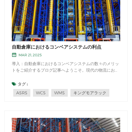
自動倉庫におけるコンベアシステムの利点
MAR 21, 2025
導入：自動倉庫におけるコンベアシステムの数々のメリッ
トをご紹介するブログ記事へようこそ。現代の物流におい
て、自動倉庫は効率の最適化と業務の合理化に重要な役割
を果たしています。コンベアシステムはこれらの倉庫に不
タグ :
可欠な要素であり、施設内におけるシームレスな商品搬送
ASRS
WCS
WMS
キングモアラック
を可能にします。この記事では、垂直保管環...