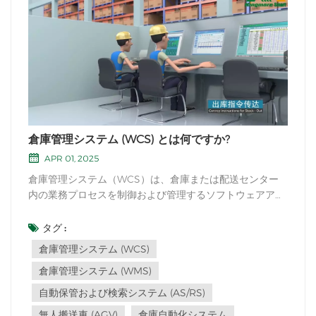
倉庫管理システム (WCS) とは何ですか?
APR 01, 2025
倉庫管理システム（WCS）は、倉庫または配送センター
内の業務プロセスを制御および管理するソフトウェアアプ
リケーションまたはプラットフォームです。倉庫管理シス
テム（WMS）と、コンベア、ソーター、無人搬送車
タグ :
（AGV）、ロボットシステム、自動倉庫（AS/RS）などの
倉庫管理システム (WCS)
倉庫フロアの自動化機器との間の中間層として機能しま
倉庫管理システム (WMS)
す...
自動保管および検索システム (AS/RS)
無人搬送車 (AGV)
倉庫自動化システム