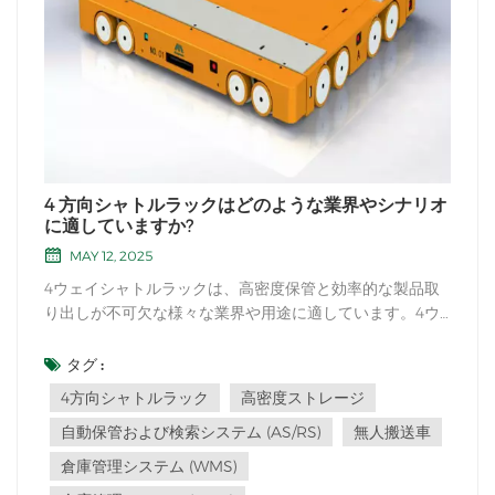
4 方向シャトルラックはどのような業界やシナリオ
に適していますか?
MAY 12, 2025
4ウェイシャトルラックは、高密度保管と効率的な製品取
り出しが不可欠な様々な業界や用途に適しています。4ウ
ェイシャトルラックが一般的に使用される業界や用途に
は、以下のようなものがあります。1. 自動車産業: 4 方向シ
タグ :
ャトル ラックは、製造施設、倉庫、配送センターでの自動
4方向シャトルラック
高密度ストレージ
車部品やコンポーネントの保管に適していま...
自動保管および検索システム (AS/RS)
無人搬送車
倉庫管理システム (WMS)