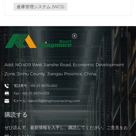
す。 WCSは、倉庫管理システム（WMS）と物理自動化機
倉庫管理システム (WCS)
器の間の仲介層として機能し、シームレスな調整と効率的
な...
Add: NO.409 West Jianshe Road, Economic Development
Zone, Jinhu County, Jiangsu Province, China
電話番号 : +86-25 86154260
Fax : +86-25 86154259
Eメール : sales03@kingmoreracking.com
購読する
ぜひ読んで、最新情報を入手し、購読してください。ご意見をお